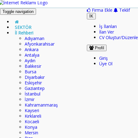
Firma Ekle
Teklif
Toggle navigation
İK
İş İlanları
SEKTÖR
İlan Ver
İl Rehberi
CV Oluştur/Düzenle
Adıyaman
Afyonkarahisar
Profil
Ankara
Antalya
Giriş
Aydın
Üye Ol
Balıkesir
Bursa
Diyarbakır
Eskişehir
Gaziantep
İstanbul
İzmir
Kahramanmaraş
Kayseri
Kırklareli
Kocaeli
Konya
Mersin