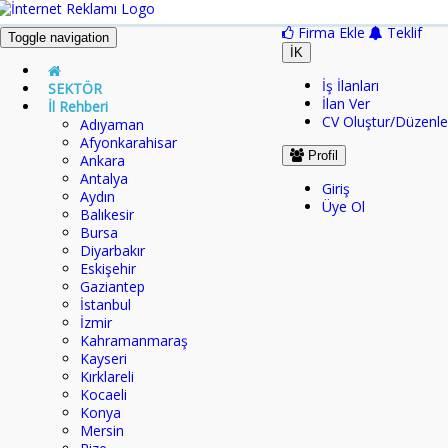
Firma Ekle
Teklif
Toggle navigation
İK
İş İlanları
SEKTÖR
İlan Ver
İl Rehberi
CV Oluştur/Düzenle
Adıyaman
Afyonkarahisar
Profil
Ankara
Antalya
Giriş
Aydın
Üye Ol
Balıkesir
Bursa
Diyarbakır
Eskişehir
Gaziantep
İstanbul
İzmir
Kahramanmaraş
Kayseri
Kırklareli
Kocaeli
Konya
Mersin