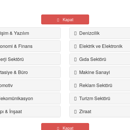
Kapat
işim & Yazılım
Denizcilik
nomi & Finans
Elektrik ve Elektronik
rji Sektörü
Gıda Sektörü
tasiye & Büro
Makine Sanayi
motiv
Reklam Sektörü
ekomünikasyon
Turizm Sektörü
ı & İnşaat
Ziraat
Kapat