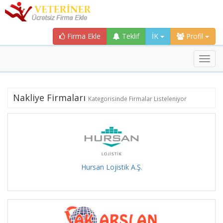
Firma Ekle
Teklif
İK
Profil
Toggl
navig
Nakliye Firmaları
Kategorisinde Firmalar Listeleniyor
Hursan Lojistik A.Ş.