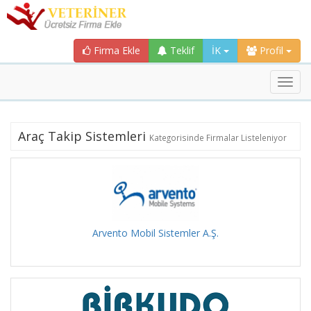
Firma Ekle
Teklif
İK
Profil
Toggl
navig
Araç Takip Sistemleri
Kategorisinde Firmalar Listeleniyor
Arvento Mobil Sistemler A.Ş.