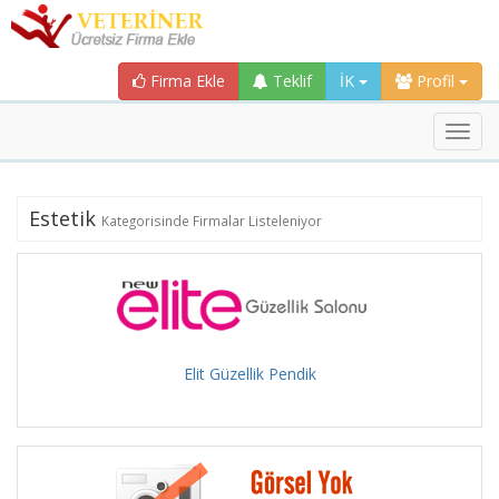
Firma Ekle
Teklif
İK
Profil
Toggl
navig
Estetik
Kategorisinde Firmalar Listeleniyor
Elit Güzellik Pendik