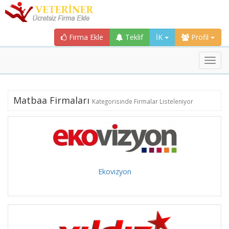
Firma Ekle
Teklif
İK
Profil
Toggl
navig
Matbaa Firmaları
Kategorisinde Firmalar Listeleniyor
Ekovizyon