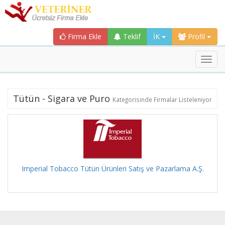
Firma Ekle
Teklif
İK
Profil
Toggl
navig
Tütün - Sigara ve Puro
Kategorisinde Firmalar Listeleniyor
Imperial Tobacco Tütün Ürünleri Satış ve Pazarlama A.Ş.